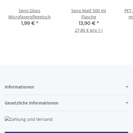
Seno Gloss
Seno Matt 500 ml
PET-
Microfaserpflegetuch
Flasche
mi
1,99 €
*
13,90 €
*
27,80 € pro 1 l
Informationen
Gesetzliche Informationen