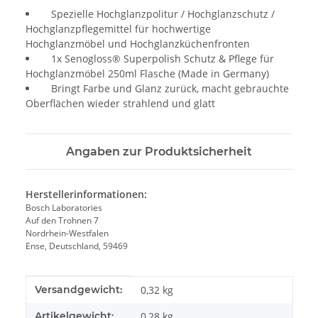
Spezielle Hochglanzpolitur / Hochglanzschutz /
Hochglanzpflegemittel für hochwertige
Hochglanzmöbel und Hochglanzküchenfronten
1x Senogloss® Superpolish Schutz & Pflege für
Hochglanzmöbel 250ml Flasche (Made in Germany)
Bringt Farbe und Glanz zurück, macht gebrauchte
Oberflächen wieder strahlend und glatt
Angaben zur Produktsicherheit
Herstellerinformationen:
Bosch Laboratories
Auf den Trohnen 7
Nordrhein-Westfalen
Ense, Deutschland, 59469
Produkteigenschaft
Wert
Versandgewicht:
0,32 kg
Artikelgewicht:
0,28
kg