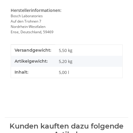
Herstellerinformationen:
Bosch Laboratories
Auf den Trohnen 7
Nordrhein-Westfalen
Ense, Deutschland, 59469
Produkteigenschaft
Wert
Versandgewicht:
5,50 kg
Artikelgewicht:
5,20
kg
Inhalt:
5,00 l
Kunden kauften dazu folgende